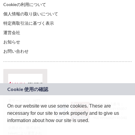
Cookieの利用について
個人情報の取り扱いについて
特定商取引法に基づく表示
運営会社
お知らせ
お問い合わせ
本サービスは、NTT
JASRAC許諾番号：
On our website we use some cookies. These are
ドコモグループの新
9024936001Y45037
規事業創出プログラ
necessary for our site to work properly and to give us
JASRAC許諾番号：
ム「docomo
9024936002Y45040
information about how our site is used.
STARTUP」を通じて
企画され、株式会社
teketにより運営され