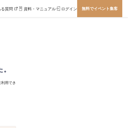
無料でイベント集客
ある質問
資料・マニュアル
ログイン
た。
在利用でき