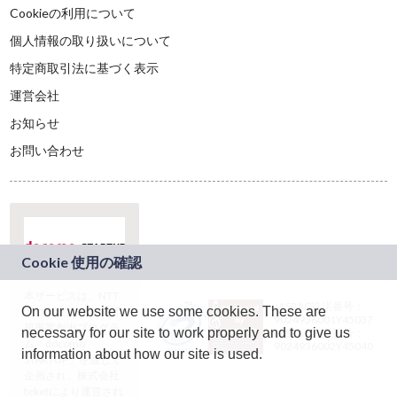
Cookieの利用について
個人情報の取り扱いについて
特定商取引法に基づく表示
運営会社
お知らせ
お問い合わせ
本サービスは、NTT
JASRAC許諾番号：
On our website we use some cookies. These are
ドコモグループの新
9024936001Y45037
規事業創出プログラ
necessary for our site to work properly and to give us
JASRAC許諾番号：
ム「docomo
9024936002Y45040
information about how our site is used.
STARTUP」を通じて
企画され、株式会社
teketにより運営され