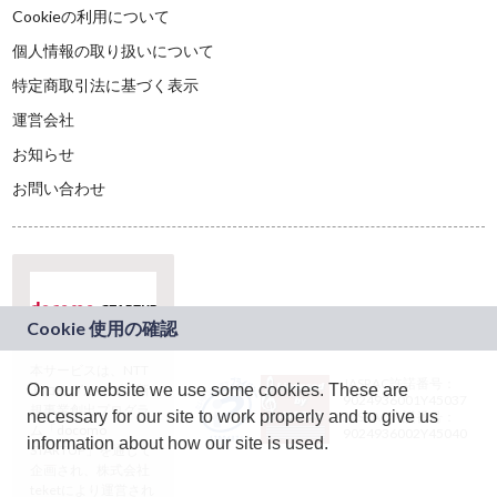
Cookieの利用について
個人情報の取り扱いについて
特定商取引法に基づく表示
運営会社
お知らせ
お問い合わせ
本サービスは、NTT
JASRAC許諾番号：
On our website we use some cookies. These are
ドコモグループの新
9024936001Y45037
規事業創出プログラ
necessary for our site to work properly and to give us
JASRAC許諾番号：
ム「docomo
9024936002Y45040
information about how our site is used.
STARTUP」を通じて
企画され、株式会社
teketにより運営され