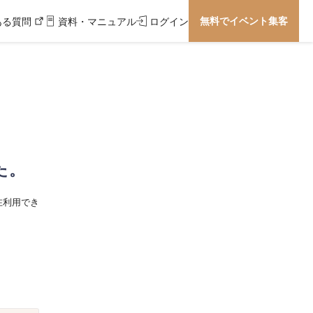
無料でイベント集客
ある質問
資料・マニュアル
ログイン
た。
在利用でき