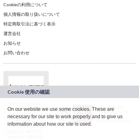
Cookieの利用について
個人情報の取り扱いについて
特定商取引法に基づく表示
運営会社
お知らせ
お問い合わせ
本サービスは、NTT
JASRAC許諾番号：
On our website we use some cookies. These are
ドコモグループの新
9024936001Y45037
規事業創出プログラ
necessary for our site to work properly and to give us
JASRAC許諾番号：
ム「docomo
9024936002Y45040
information about how our site is used.
STARTUP」を通じて
企画され、株式会社
teketにより運営され