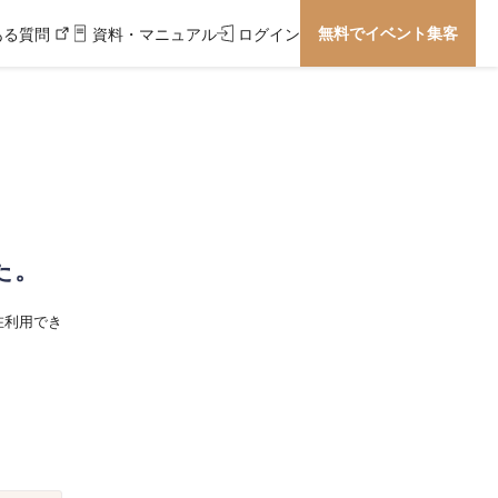
無料でイベント集客
ある質問
資料・マニュアル
ログイン
た。
在利用でき