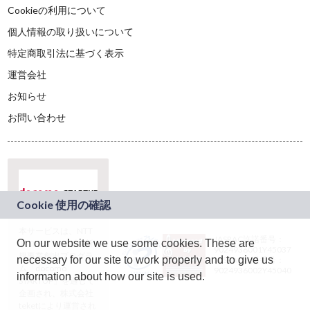
Cookieの利用について
個人情報の取り扱いについて
特定商取引法に基づく表示
運営会社
お知らせ
お問い合わせ
本サービスは、NTT
JASRAC許諾番号：
On our website we use some cookies. These are
ドコモグループの新
9024936001Y45037
規事業創出プログラ
necessary for our site to work properly and to give us
JASRAC許諾番号：
ム「docomo
9024936002Y45040
information about how our site is used.
STARTUP」を通じて
企画され、株式会社
teketにより運営され