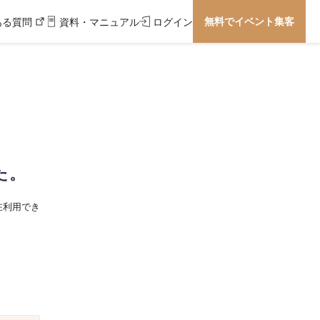
無料でイベント集客
ある質問
資料・マニュアル
ログイン
た。
在利用でき