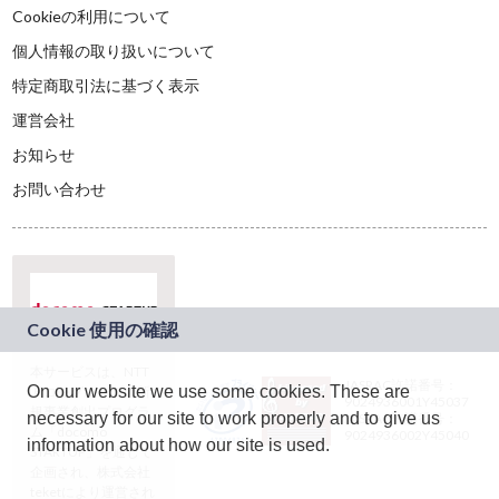
Cookieの利用について
個人情報の取り扱いについて
特定商取引法に基づく表示
運営会社
お知らせ
お問い合わせ
本サービスは、NTT
JASRAC許諾番号：
On our website we use some cookies. These are
ドコモグループの新
9024936001Y45037
規事業創出プログラ
necessary for our site to work properly and to give us
JASRAC許諾番号：
ム「docomo
9024936002Y45040
information about how our site is used.
STARTUP」を通じて
企画され、株式会社
teketにより運営され