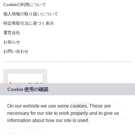
Cookieの利用について
個人情報の取り扱いについて
特定商取引法に基づく表示
運営会社
お知らせ
お問い合わせ
本サービスは、NTT
JASRAC許諾番号：
On our website we use some cookies. These are
ドコモグループの新
9024936001Y45037
規事業創出プログラ
necessary for our site to work properly and to give us
JASRAC許諾番号：
ム「docomo
9024936002Y45040
information about how our site is used.
STARTUP」を通じて
企画され、株式会社
teketにより運営され