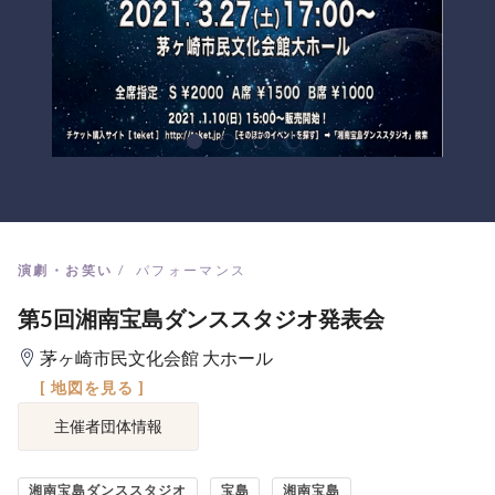
演劇・お笑い
パフォーマンス
第5回湘南宝島ダンススタジオ発表会
茅ヶ崎市民文化会館 大ホール
[ 地図を見る ]
主催者団体情報
湘南宝島ダンススタジオ
宝島
湘南宝島