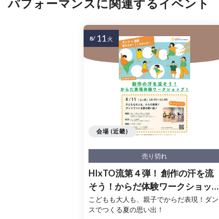
パフォーマンスに関連するイベント
11
8/
火
会場 (近畿)
売り切れ
HIxTO流第４弾！ 創作の汗を流
そう！からだ体験ワークショッ
プ！
こどもも大人も、親子でからだ表現！ダン
スでつくる夏の思い出！