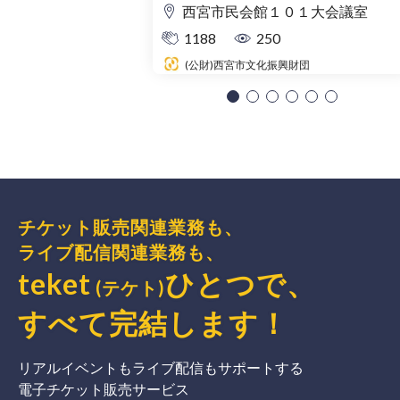
西宮市民会館１０１大会議室
1188
250
(公財)西宮市文化振興財団
チケット販売関連業務も、
ライブ配信関連業務も、
teket
ひとつで、
(テケト)
すべて完結
します
！
リアルイベントもライブ配信もサポートする
電子チケット販売サービス