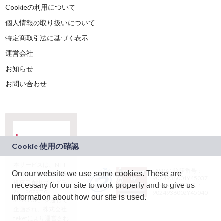
Cookieの利用について
個人情報の取り扱いについて
特定商取引法に基づく表示
運営会社
お知らせ
お問い合わせ
本サービスは、NTT
JASRAC許諾番号：
On our website we use some cookies. These are
ドコモグループの新
9024936001Y45037
規事業創出プログラ
necessary for our site to work properly and to give us
JASRAC許諾番号：
ム「docomo
9024936002Y45040
information about how our site is used.
STARTUP」を通じて
企画され、株式会社
teketにより運営され