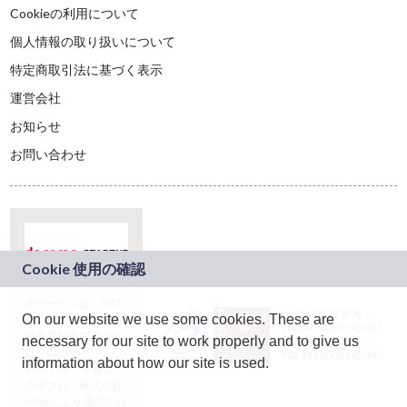
Cookieの利用について
個人情報の取り扱いについて
特定商取引法に基づく表示
運営会社
お知らせ
お問い合わせ
本サービスは、NTT
JASRAC許諾番号：
On our website we use some cookies. These are
ドコモグループの新
9024936001Y45037
規事業創出プログラ
necessary for our site to work properly and to give us
JASRAC許諾番号：
ム「docomo
9024936002Y45040
information about how our site is used.
STARTUP」を通じて
企画され、株式会社
teketにより運営され