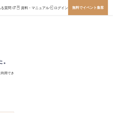
無料でイベント集客
ある質問
資料・マニュアル
ログイン
た。
在利用でき