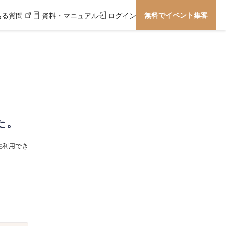
無料でイベント集客
ある質問
資料・マニュアル
ログイン
た。
在利用でき