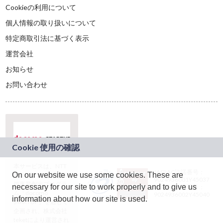
Cookieの利用について
個人情報の取り扱いについて
特定商取引法に基づく表示
運営会社
お知らせ
お問い合わせ
本サービスは、NTT
JASRAC許諾番号：
On our website we use some cookies. These are
ドコモグループの新
9024936001Y45037
規事業創出プログラ
necessary for our site to work properly and to give us
JASRAC許諾番号：
ム「docomo
9024936002Y45040
information about how our site is used.
STARTUP」を通じて
企画され、株式会社
teketにより運営され