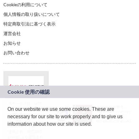
Cookieの利用について
個人情報の取り扱いについて
特定商取引法に基づく表示
運営会社
お知らせ
お問い合わせ
本サービスは、NTT
JASRAC許諾番号：
On our website we use some cookies. These are
ドコモグループの新
9024936001Y45037
規事業創出プログラ
necessary for our site to work properly and to give us
JASRAC許諾番号：
ム「docomo
9024936002Y45040
information about how our site is used.
STARTUP」を通じて
企画され、株式会社
teketにより運営され