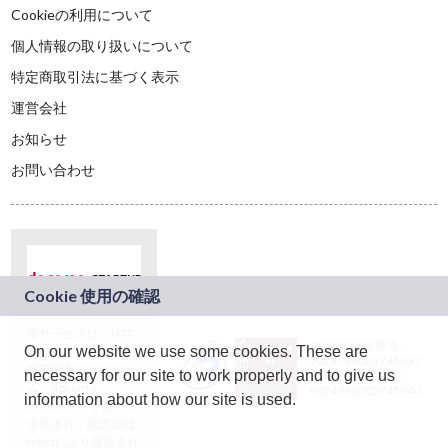
Cookieの利用について
個人情報の取り扱いについて
特定商取引法に基づく表示
運営会社
お知らせ
お問い合わせ
本サービスは、NTT
JASRAC許諾番号：
On our website we use some cookies. These are
ドコモグループの新
9024936001Y45037
規事業創出プログラ
necessary for our site to work properly and to give us
JASRAC許諾番号：
ム「docomo
9024936002Y45040
information about how our site is used.
STARTUP」を通じて
企画され、株式会社
teketにより運営され