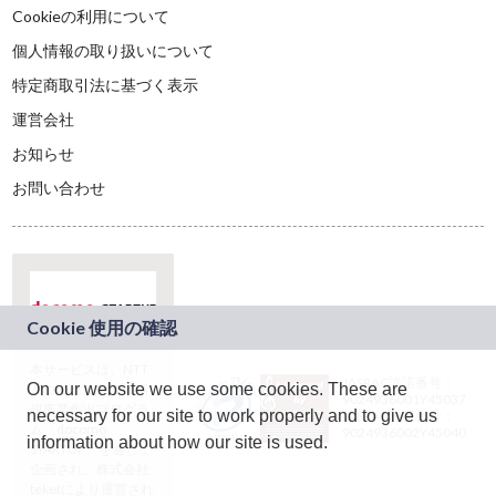
Cookieの利用について
個人情報の取り扱いについて
特定商取引法に基づく表示
運営会社
お知らせ
お問い合わせ
本サービスは、NTT
JASRAC許諾番号：
On our website we use some cookies. These are
ドコモグループの新
9024936001Y45037
規事業創出プログラ
necessary for our site to work properly and to give us
JASRAC許諾番号：
ム「docomo
9024936002Y45040
information about how our site is used.
STARTUP」を通じて
企画され、株式会社
teketにより運営され