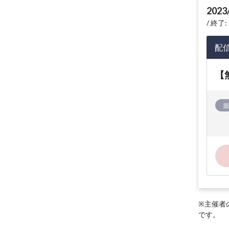
2023
終了: 
配
【
※主催者
です。