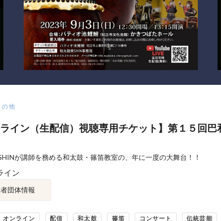
その他
ライン（生配信）視聴専用チケット】第１５回巴
SHINが講師を務める和太鼓・篠笛教室の、年に一度の大舞台！！
ライン
催者団体情報
オンライン
配信
和太鼓
篠笛
コンサート
伝統芸能