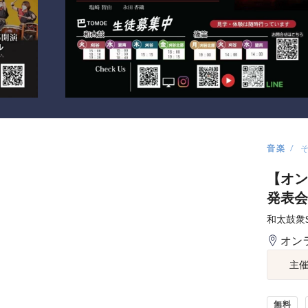
音楽
【オン
発表会
和太鼓衆
オン
主
無料