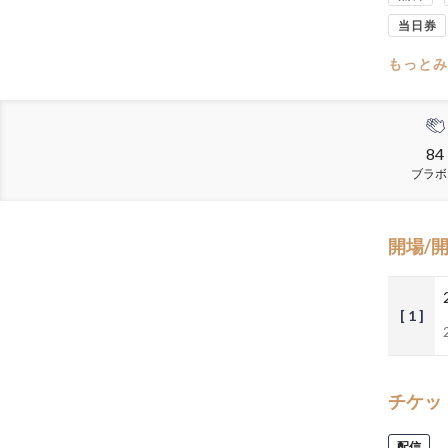
当日券
もっとみ
84
ブラボ
開場/
[ 1 ]
チケッ
配信