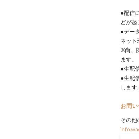
●配信
どが起
●デー
ネット環
※尚、
ます。
●生配
●生配
します
お問い
その他
info.wa