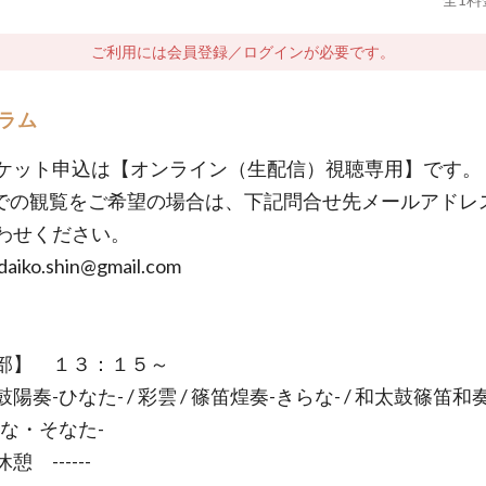
ご利用には会員登録／ログインが必要です。
ラム
ケット申込は【オンライン（生配信）視聴専用】です。
での観覧をご希望の場合は、下記問合せ先メールアドレ
わせください。
daiko.shin@gmail.com
部】 １３：１５～
奏-ひなた- / 彩雲 / 篠笛煌奏-きらな- / 和太鼓篠笛和
かな・そなた-
 休憩 ------