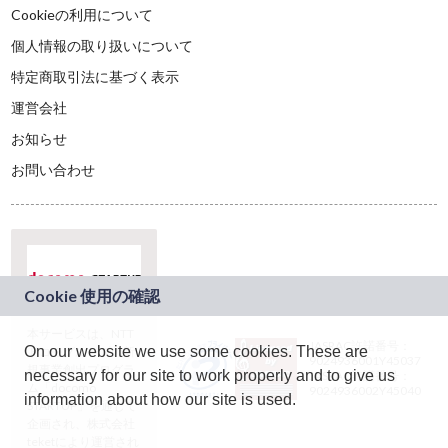
Cookieの利用について
個人情報の取り扱いについて
特定商取引法に基づく表示
運営会社
お知らせ
お問い合わせ
本サービスは、NTT
JASRAC許諾番号：
On our website we use some cookies. These are
ドコモグループの新
9024936001Y45037
規事業創出プログラ
necessary for our site to work properly and to give us
JASRAC許諾番号：
ム「docomo
9024936002Y45040
information about how our site is used.
STARTUP」を通じて
企画され、株式会社
teketにより運営され