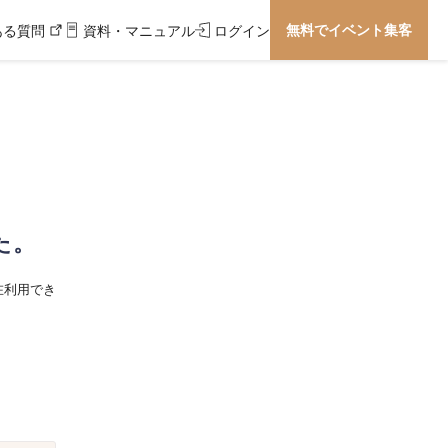
無料でイベント集客
ある質問
資料・マニュアル
ログイン
た。
在利用でき