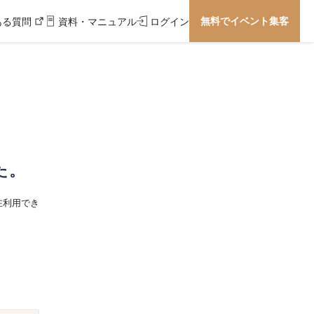
無料でイベント集客
ある質問
資料・マニュアル
ログイン
た。
在利用でき