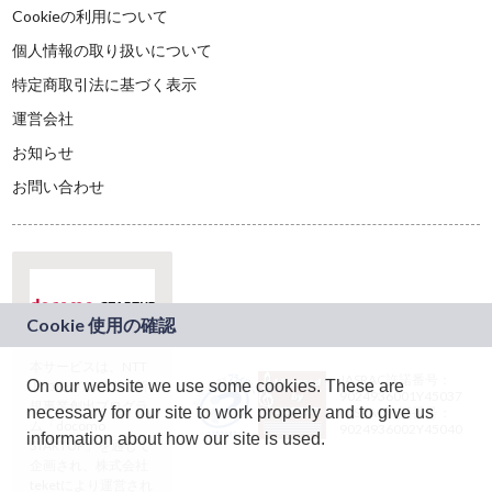
Cookieの利用について
個人情報の取り扱いについて
特定商取引法に基づく表示
運営会社
お知らせ
お問い合わせ
本サービスは、NTT
JASRAC許諾番号：
On our website we use some cookies. These are
ドコモグループの新
9024936001Y45037
規事業創出プログラ
necessary for our site to work properly and to give us
JASRAC許諾番号：
ム「docomo
9024936002Y45040
information about how our site is used.
STARTUP」を通じて
企画され、株式会社
teketにより運営され