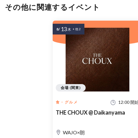
その他に関連するイベント
13
8/
木
+ 他 2
会場 (関東)
12:00 開
食・グルメ
THE CHOUX @ Daikanyama
WAJO×朗