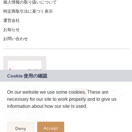
個人情報の取り扱いについて
特定商取引法に基づく表示
運営会社
お知らせ
お問い合わせ
本サービスは、NTT
JASRAC許諾番号：
On our website we use some cookies. These are
ドコモグループの新
9024936001Y45037
規事業創出プログラ
necessary for our site to work properly and to give us
JASRAC許諾番号：
ム「docomo
9024936002Y45040
information about how our site is used.
STARTUP」を通じて
企画され、株式会社
teketにより運営され
ています。
Accept
Deny