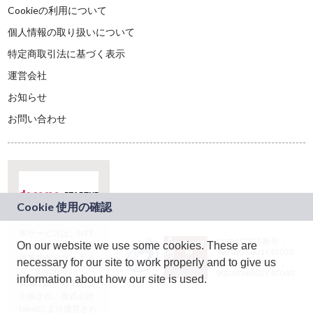
Cookieの利用について
個人情報の取り扱いについて
特定商取引法に基づく表示
運営会社
お知らせ
お問い合わせ
本サービスは、NTT
JASRAC許諾番号：
On our website we use some cookies. These are
ドコモグループの新
9024936001Y45037
規事業創出プログラ
necessary for our site to work properly and to give us
JASRAC許諾番号：
ム「docomo
9024936002Y45040
information about how our site is used.
STARTUP」を通じて
企画され、株式会社
teketにより運営され