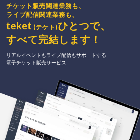
チケット販売関連業務も、
ライブ配信関連業務も、
teket
ひとつで、
(テケト)
すべて完結
します
！
リアルイベントもライブ配信もサポートする
電子チケット販売サービス