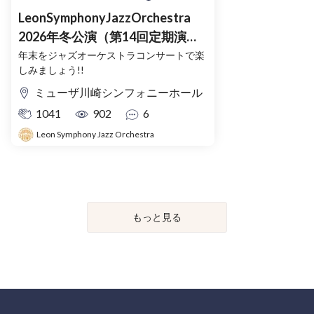
LeonSymphonyJazzOrchestra
2026年冬公演（第14回定期演奏
会）
年末をジャズオーケストラコンサートで楽
しみましょう!!
ミューザ川崎シンフォニーホール
1041
902
6
Leon Symphony Jazz Orchestra
もっと見る