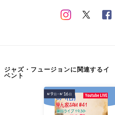
ジャズ・フュージョンに関連するイ
ベント
9
16
8/
~
8/
日
日