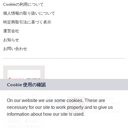
Cookieの利用について
個人情報の取り扱いについて
特定商取引法に基づく表示
運営会社
お知らせ
お問い合わせ
本サービスは、NTT
JASRAC許諾番号：
On our website we use some cookies. These are
ドコモグループの新
9024936001Y45037
規事業創出プログラ
necessary for our site to work properly and to give us
JASRAC許諾番号：
ム「docomo
9024936002Y45040
information about how our site is used.
STARTUP」を通じて
企画され、株式会社
teketにより運営され