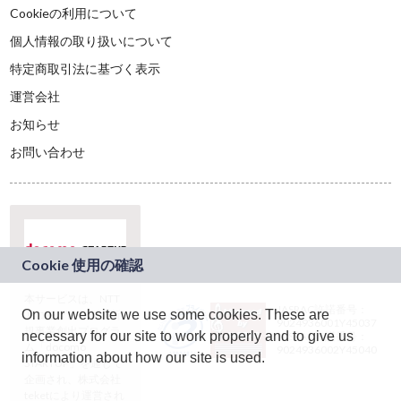
Cookieの利用について
個人情報の取り扱いについて
特定商取引法に基づく表示
運営会社
お知らせ
お問い合わせ
本サービスは、NTT
JASRAC許諾番号：
On our website we use some cookies. These are
ドコモグループの新
9024936001Y45037
規事業創出プログラ
necessary for our site to work properly and to give us
JASRAC許諾番号：
ム「docomo
9024936002Y45040
information about how our site is used.
STARTUP」を通じて
企画され、株式会社
teketにより運営され