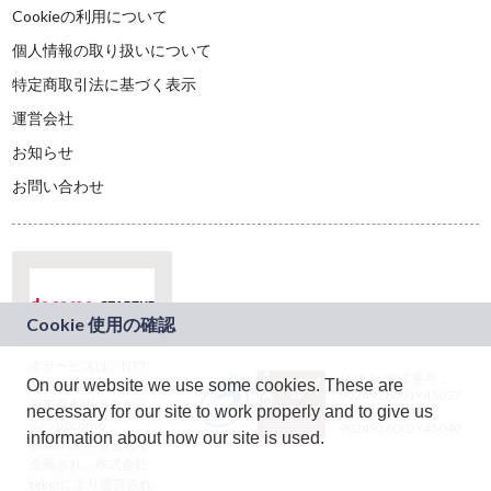
Cookieの利用について
個人情報の取り扱いについて
特定商取引法に基づく表示
運営会社
お知らせ
お問い合わせ
本サービスは、NTT
JASRAC許諾番号：
On our website we use some cookies. These are
ドコモグループの新
9024936001Y45037
規事業創出プログラ
necessary for our site to work properly and to give us
JASRAC許諾番号：
ム「docomo
9024936002Y45040
information about how our site is used.
STARTUP」を通じて
企画され、株式会社
teketにより運営され