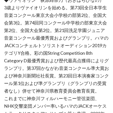
◆ヴァイオリン 荻原緋奈乃（おぎはらひなの）
3歳よりヴァイオリンを始める。第73回全日本学生
音楽コンクール東京大会小学校の部第2位、全国大
会第3位。第74回同コンクール中学校の部東京大会
第2位、全国大会第2位。第21回洗足学園ジュニア
音楽コンクール最優秀賞およびグランプリ。ハマの
JACKコンチェルトソリストオーディション2019カ
テゴリY合格。彩の国String Competition 8th
Category D最優秀賞および歴代最高点獲得によりグ
ランプリ。第37回かながわ音楽コンクール準大賞お
よび神奈川新聞社社長賞。第23回日本演奏家コンク
ール第1位および準グランプリ（グランプリの受賞
者なし）併せて神奈川県教育委員会教育長賞。
これまでに神奈川フィルハーモニー管弦楽団、
NHK交響楽団メンバー率いるハマのJACKオーケス