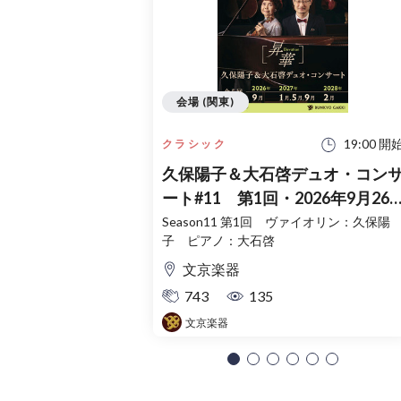
会場 (関東)
19:00 開
クラシック
久保陽子＆大石啓デュオ・コン
ート#11 第1回・2026年9月26
日
Season11 第1回 ヴァイオリン：久保陽
子 ピアノ：大石啓
文京楽器
743
135
文京楽器