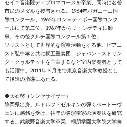
セイユ音楽院ディプロマコースを卒業、同時に名誉
市民のメダルを授与される。1964年パガニーニ国
際コンクール、1965年ロン＝ティボー国際コンク
ールにて第二位。1967年からＪ・シゲティに師
事。その後クルチ国際コンクール第１位。
ソリストとして世界的な演奏活動をする他、ピアニ
スト弘中孝と共に桐五重奏団、ジャパン・ストリン
グ・クヮルテットを主宰するなど室内楽奏者として
も活躍中。2011年３月まで東京音楽大学教授とし
て後進の指導にあたる。
◆大石啓（シンセサイザー）
静岡県出身。ルドルフ・ゼルキンの弾くベートーヴ
ェンに感銘を受け、往年の名演奏家の演奏法を研究
する。武蔵野音楽大学卒業、桐朋学園大学院大学修