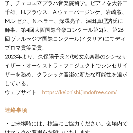
了、チェコ国立プラハ音楽院留学。ピアノを大谷三
千雄、H.ブラウス、A.ウェーバージンケ、岩崎淑、
M.レゼク、N.ヘラー、深澤亮子、津田真理諸氏に
師事。第4回大阪国際音楽コンクール第2位、第26
回ヴァルセジア国際コンクール(イタリア)にてディ
プロマ賞等受賞。
2023年より、久保陽子氏と(株)文京楽器のシンセサ
イザー・オーケストラ・プロジェクトでシンセサイ
ザーを務め、クラシック音楽の新たな可能性を追求
している。
ウェブサイト
https://keiohishi.jimdofree.com/
連絡事項
・ご来場時には、検温にご協力ください。会場内で
はマスクの着用をお願いいたします。