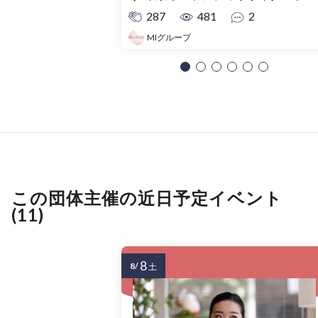
287
481
2
MIグループ
この団体主催の近日予定イベント
(11)
8
8/
土