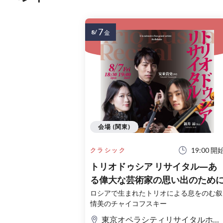
7
8/
金
会場 (関東)
19:00 開
クラシック
トリオドゥシア リサイタル―あ
る偉大な芸術家の思い出のため
ロシアで生まれたトリオによる息をのむ叙
情美のチャイコフスキー
東京オペラシティリサイタルホール