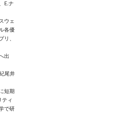
E.ナ
スウェ
ル各優
プリ、
へ出
「紀尾井
に短期
リティ
学で研