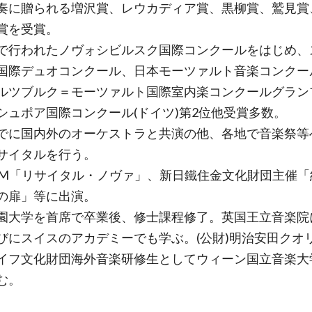
奏に贈られる増沢賞、レウカディア賞、黒柳賞、鷲見賞、
賞を受賞。
で行われたノヴォシビルスク国際コンクールをはじめ、
国際デュオコンクール、日本モーツァルト音楽コンクー
ルツブルク＝モーツァルト国際室内楽コンクールグラン
シュポア国際コンクール(ドイツ)第2位他受賞多数。
でに国内外のオーケストラと共演の他、各地で音楽祭等
サイタルを行う。
-FM「リサイタル・ノヴァ」、新日鐵住金文化財団主催
の扉」等に出演。
園大学を首席で卒業後、修士課程修了。英国王立音楽院
びにスイスのアカデミーでも学ぶ。(公財)明治安田クオ
イフ文化財団海外音楽研修生としてウィーン国立音楽大
む。