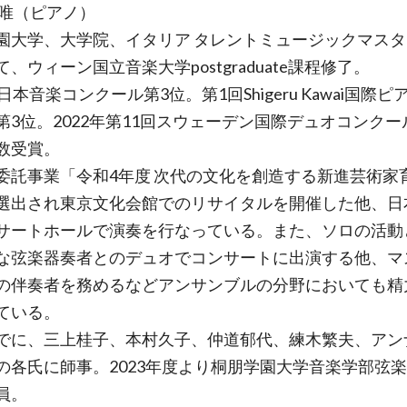
 唯（ピアノ）
園大学、大学院、イタリア タレントミュージックマス
、ウィーン国立音楽大学postgraduate課程修了。
日本音楽コンクール第3位。第1回Shigeru Kawai国際
第3位。2022年第11回スウェーデン国際デュオコンクー
数受賞。
委託事業「令和4年度 次代の文化を創造する新進芸術家
選出され東京文化会館でのリサイタルを開催した他、日
サートホールで演奏を行なっている。また、ソロの活動
な弦楽器奏者とのデュオでコンサートに出演する他、マ
の伴奏者を務めるなどアンサンブルの分野においても精
ている。
でに、三上桂子、本村久子、仲道郁代、練木繁夫、アン
の各氏に師事。2023年度より桐朋学園大学音楽学部弦
員。