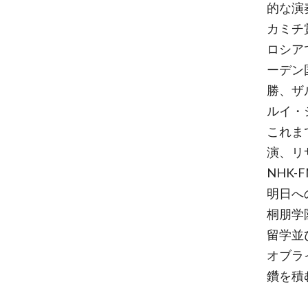
的な演
カミチ
ロシア
ーデン
勝、ザ
ルイ・
これま
演、リ
NHK
明日へ
桐朋学
留学並
オブラ
鑽を積