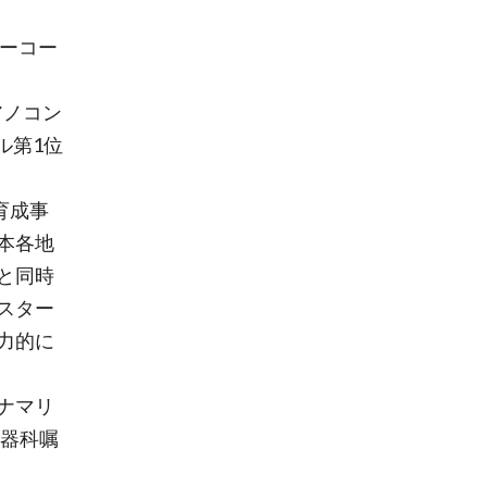
ターコー
ピアノコン
ル第1位
育成事
本各地
と同時
スター
力的に
ナマリ
楽器科嘱