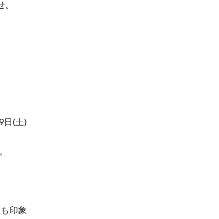
せ。
日(土)
。
最も印象