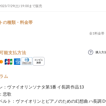
2023/7/29(土) 19:00まで販売
トの種類・料金帯
全
1
料金帯
可能支払方法
購入方
ラム
レ：ヴァイオリンソナタ第1番 イ長調 作品13
：悲歌
ベルト：ヴァイオリンとピアノのための幻想曲 ハ長調 D9