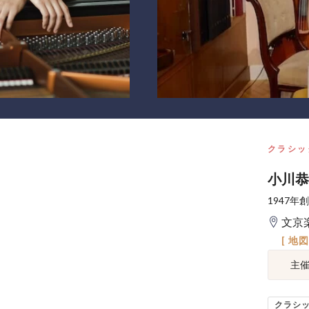
クラシッ
小川恭
1947
文京
[ 地
主
クラシ