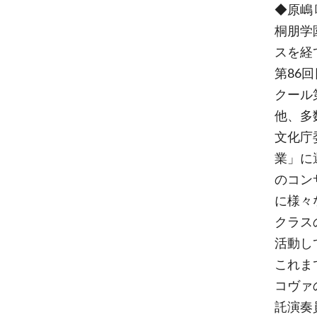
◆原嶋
桐朋学
スを経て
第86回
クール
他、多
文化庁
業」に
のコン
に様々
クラス
活動し
これま
コヴァ
託演奏