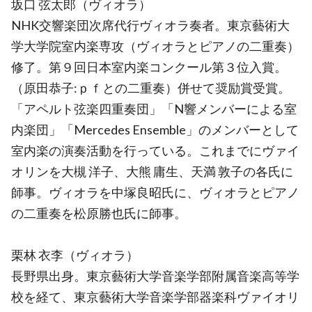
坂口 弦太郎（ヴィオラ）
NHK交響楽団次席代行ヴィオラ奏者。東京藝術大
学大学院室内楽専攻（ヴィオラとピアノの二重奏）
修了。第９回日本室内楽コンクール第３位入賞。
（原田恭子:ｐｆとの二重奏）併せて奨励賞受賞。
「アペルト弦楽四重奏団」「N響メンバーによる室
内楽団」「Mercedes Ensemble」のメンバーとして
室内楽の演奏活動を行っている。これまでにヴァイ
オリンを大槻 洋子、大熊 庸生、天満 敦子の各氏に
師事。ヴィオラを中塚良昭氏に、ヴィオラとピアノ
の二重奏を松原勝也氏に師事。
栗林 衣李（ヴィオラ）
長野県出身。東京藝術大学音楽学部附属音楽高等学
校を経て、東京藝術大学音楽学部器楽科ヴァイオリ