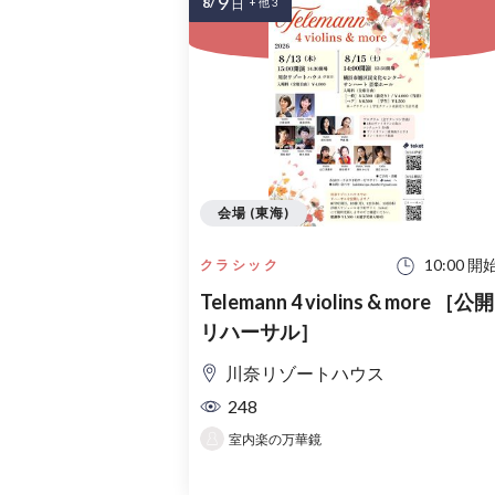
9
8/
日
+ 他 3
会場 (東海)
10:00 開
クラシック
Telemann 4 violins & more ［公開
リハーサル］
川奈リゾートハウス
248
室内楽の万華鏡