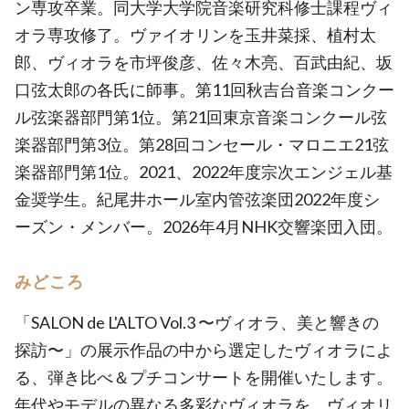
ン専攻卒業。同大学大学院音楽研究科修士課程ヴィ
オラ専攻修了。ヴァイオリンを玉井菜採、植村太
郎、ヴィオラを市坪俊彦、佐々木亮、百武由紀、坂
口弦太郎の各氏に師事。第11回秋吉台音楽コンクー
ル弦楽器部門第1位。第21回東京音楽コンクール弦
楽器部門第3位。第28回コンセール・マロニエ21弦
楽器部門第1位。2021、2022年度宗次エンジェル基
金奨学生。紀尾井ホール室内管弦楽団2022年度シ
ーズン・メンバー。2026年4月NHK交響楽団入団。
みどころ
「SALON de L'ALTO Vol.3 〜ヴィオラ、美と響きの
探訪〜」の展示作品の中から選定したヴィオラによ
る、弾き比べ＆プチコンサートを開催いたします。
年代やモデルの異なる多彩なヴィオラを、ヴィオリ