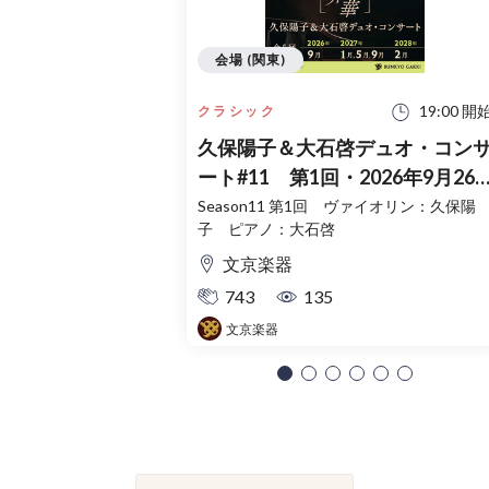
会場 (関東)
19:00 開
クラシック
久保陽子＆大石啓デュオ・コン
ート#11 第1回・2026年9月26
日
Season11 第1回 ヴァイオリン：久保陽
子 ピアノ：大石啓
文京楽器
743
135
文京楽器