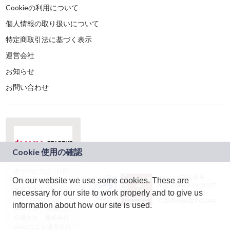
Cookieの利用について
個人情報の取り扱いについて
特定商取引法に基づく表示
運営会社
お知らせ
お問い合わせ
本サービスは、NTT
JASRAC許諾番号：
On our website we use some cookies. These are
ドコモグループの新
9024936001Y45037
規事業創出プログラ
necessary for our site to work properly and to give us
JASRAC許諾番号：
ム「docomo
9024936002Y45040
information about how our site is used.
STARTUP」を通じて
企画され、株式会社
teketにより運営され