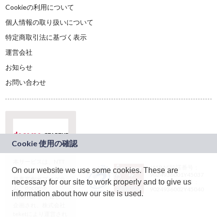
Cookieの利用について
個人情報の取り扱いについて
特定商取引法に基づく表示
運営会社
お知らせ
お問い合わせ
本サービスは、NTT
JASRAC許諾番号：
On our website we use some cookies. These are
ドコモグループの新
9024936001Y45037
規事業創出プログラ
necessary for our site to work properly and to give us
JASRAC許諾番号：
ム「docomo
9024936002Y45040
information about how our site is used.
STARTUP」を通じて
企画され、株式会社
teketにより運営され