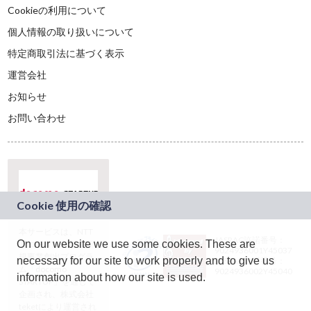
Cookieの利用について
個人情報の取り扱いについて
特定商取引法に基づく表示
運営会社
お知らせ
お問い合わせ
本サービスは、NTT
JASRAC許諾番号：
On our website we use some cookies. These are
ドコモグループの新
9024936001Y45037
規事業創出プログラ
necessary for our site to work properly and to give us
JASRAC許諾番号：
ム「docomo
9024936002Y45040
information about how our site is used.
STARTUP」を通じて
企画され、株式会社
teketにより運営され