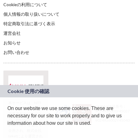
Cookieの利用について
個人情報の取り扱いについて
特定商取引法に基づく表示
運営会社
お知らせ
お問い合わせ
本サービスは、NTT
JASRAC許諾番号：
On our website we use some cookies. These are
ドコモグループの新
9024936001Y45037
規事業創出プログラ
necessary for our site to work properly and to give us
JASRAC許諾番号：
ム「docomo
9024936002Y45040
information about how our site is used.
STARTUP」を通じて
企画され、株式会社
teketにより運営され