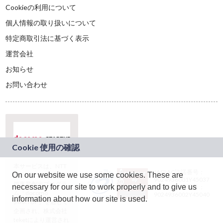
Cookieの利用について
個人情報の取り扱いについて
特定商取引法に基づく表示
運営会社
お知らせ
お問い合わせ
本サービスは、NTT
JASRAC許諾番号：
On our website we use some cookies. These are
ドコモグループの新
9024936001Y45037
規事業創出プログラ
necessary for our site to work properly and to give us
JASRAC許諾番号：
ム「docomo
9024936002Y45040
information about how our site is used.
STARTUP」を通じて
企画され、株式会社
teketにより運営され