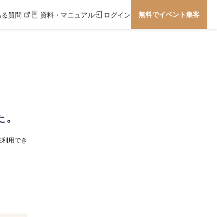
無料でイベント集客
ある質問
資料・マニュアル
ログイン
た。
在利用でき