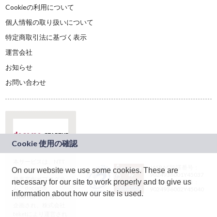
Cookieの利用について
個人情報の取り扱いについて
特定商取引法に基づく表示
運営会社
お知らせ
お問い合わせ
本サービスは、NTT
JASRAC許諾番号：
On our website we use some cookies. These are
ドコモグループの新
9024936001Y45037
規事業創出プログラ
necessary for our site to work properly and to give us
JASRAC許諾番号：
ム「docomo
9024936002Y45040
information about how our site is used.
STARTUP」を通じて
企画され、株式会社
teketにより運営され