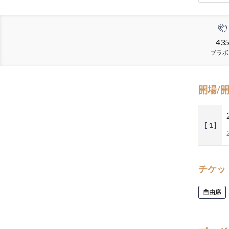
43
ブラボ
開場/
[ 1 ]
チケッ
自由席