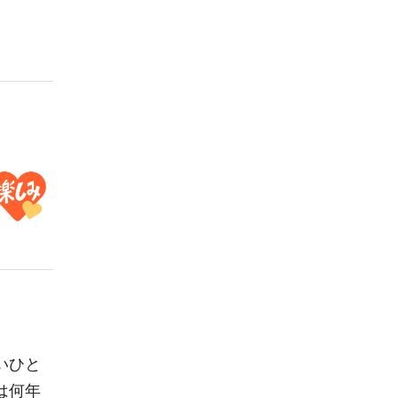
いひと
は何年