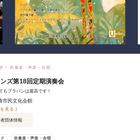
ク
吹奏楽・声楽・合唱
インズ第18回定期演奏会
てもブラバンは最高です！
崎市民文化会館
図を見る ]
催者団体情報
ック
吹奏楽・声楽・合唱