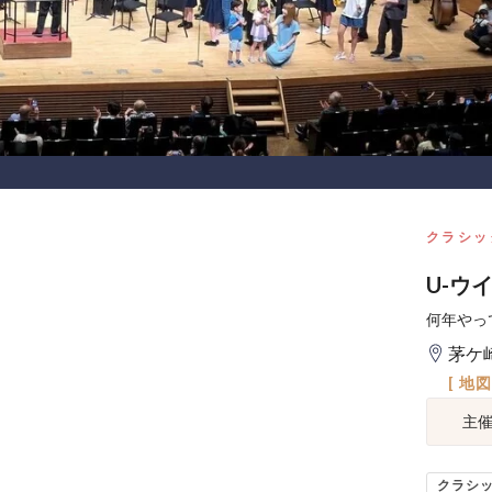
クラシッ
U-ウ
何年やっ
茅ケ
[ 地
主
クラシ