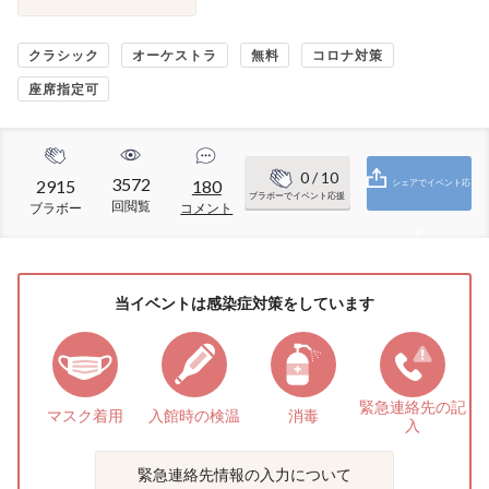
クラシック
オーケストラ
無料
コロナ対策
座席指定可
0
/ 10
3572
2915
180
シェアでイベント応
ブラボーでイベント応援
回閲覧
ブラボー
コメント
援
当イベントは感染症対策をしています
緊急連絡先の
記
マスク着用
入館時の検温
消毒
入
緊急連絡先情報の入力について