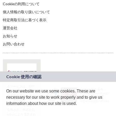
Cookieの利用について
個人情報の取り扱いについて
特定商取引法に基づく表示
運営会社
お知らせ
お問い合わせ
本サービスは、NTT
JASRAC許諾番号：
On our website we use some cookies. These are
ドコモグループの新
9024936001Y45037
規事業創出プログラ
necessary for our site to work properly and to give us
JASRAC許諾番号：
ム「docomo
9024936002Y45040
information about how our site is used.
STARTUP」を通じて
企画され、株式会社
teketにより運営され