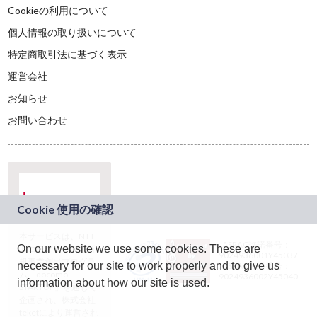
Cookieの利用について
個人情報の取り扱いについて
特定商取引法に基づく表示
運営会社
お知らせ
お問い合わせ
本サービスは、NTT
JASRAC許諾番号：
On our website we use some cookies. These are
ドコモグループの新
9024936001Y45037
規事業創出プログラ
necessary for our site to work properly and to give us
JASRAC許諾番号：
ム「docomo
9024936002Y45040
information about how our site is used.
STARTUP」を通じて
企画され、株式会社
teketにより運営され