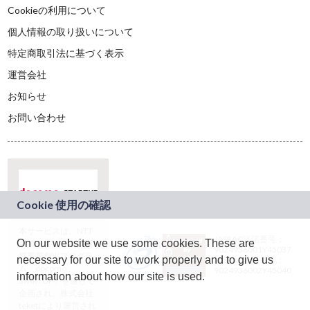
Cookieの利用について
個人情報の取り扱いについて
特定商取引法に基づく表示
運営会社
お知らせ
お問い合わせ
本サービスは、NTT
JASRAC許諾番号：
On our website we use some cookies. These are
ドコモグループの新
9024936001Y45037
規事業創出プログラ
necessary for our site to work properly and to give us
JASRAC許諾番号：
ム「docomo
9024936002Y45040
information about how our site is used.
STARTUP」を通じて
企画され、株式会社
teketにより運営され