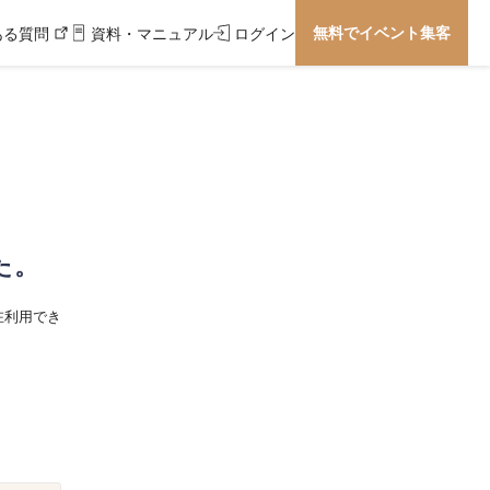
無料でイベント集客
ある質問
資料・マニュアル
ログイン
た。
在利用でき