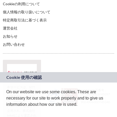
Cookieの利用について
個人情報の取り扱いについて
特定商取引法に基づく表示
運営会社
お知らせ
お問い合わせ
本サービスは、NTT
JASRAC許諾番号：
On our website we use some cookies. These are
ドコモグループの新
9024936001Y45037
規事業創出プログラ
necessary for our site to work properly and to give us
JASRAC許諾番号：
ム「docomo
9024936002Y45040
information about how our site is used.
STARTUP」を通じて
企画され、株式会社
teketにより運営され