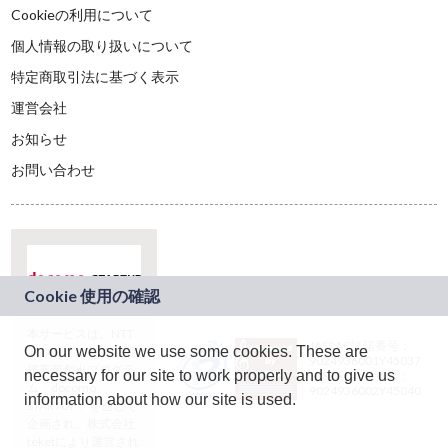
Cookieの利用について
個人情報の取り扱いについて
特定商取引法に基づく表示
運営会社
お知らせ
お問い合わせ
本サービスは、NTT
JASRAC許諾番号：
On our website we use some cookies. These are
ドコモグループの新
9024936001Y45037
規事業創出プログラ
necessary for our site to work properly and to give us
JASRAC許諾番号：
ム「docomo
9024936002Y45040
information about how our site is used.
STARTUP」を通じて
企画され、株式会社
teketにより運営され